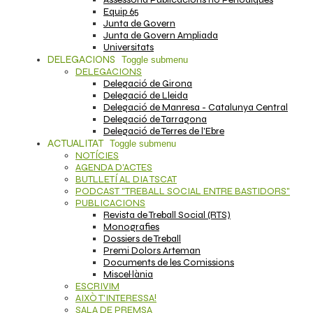
Equip 65
Junta de Govern
Junta de Govern Ampliada
Universitats
DELEGACIONS
Toggle submenu
DELEGACIONS
Delegació de Girona
Delegació de Lleida
Delegació de Manresa - Catalunya Central
Delegació de Tarragona
Delegació de Terres de l'Ebre
ACTUALITAT
Toggle submenu
NOTÍCIES
AGENDA D'ACTES
BUTLLETÍ AL DIA TSCAT
PODCAST "TREBALL SOCIAL ENTRE BASTIDORS"
PUBLICACIONS
Revista de Treball Social (RTS)
Monografies
Dossiers de Treball
Premi Dolors Arteman
Documents de les Comissions
Miscel·lània
ESCRIVIM
AIXÒ T'INTERESSA!
SALA DE PREMSA