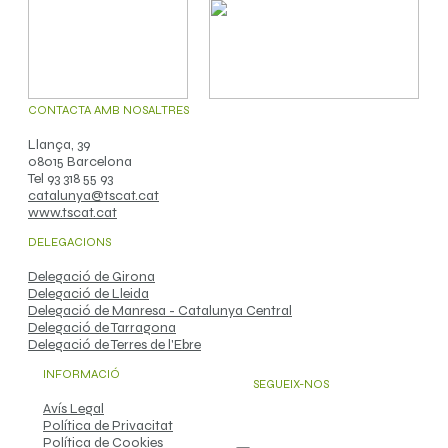
CONTACTA AMB NOSALTRES
Llança, 39
08015 Barcelona
Tel 93 318 55 93
catalunya@tscat.cat
www.tscat.cat
DELEGACIONS
Delegació de Girona
Delegació de Lleida
Delegació de Manresa - Catalunya Central
Delegació de Tarragona
Delegació de Terres de l'Ebre
INFORMACIÓ
SEGUEIX-NOS
Avís Legal
Política de Privacitat
Política de Cookies