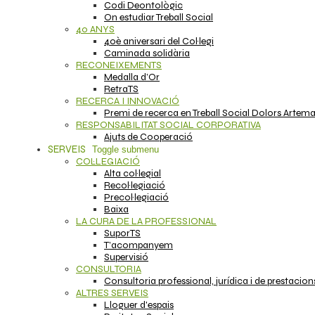
Codi Deontològic
On estudiar Treball Social
40 ANYS
40è aniversari del Col·legi
Caminada solidària
RECONEIXEMENTS
Medalla d’Or
RetraTS
RECERCA I INNOVACIÓ
Premi de recerca en Treball Social Dolors Artem
RESPONSABILITAT SOCIAL CORPORATIVA
Ajuts de Cooperació
SERVEIS
Toggle submenu
COL·LEGIACIÓ
Alta col·legial
Recol·legiació
Precol·legiació
Baixa
LA CURA DE LA PROFESSIONAL
SuporTS
T’acompanyem
Supervisió
CONSULTORIA
Consultoria professional, jurídica i de prestacion
ALTRES SERVEIS
Lloguer d'espais