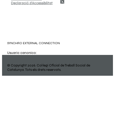
Declaració d'Accessibilitat
SYNCHRO EXTERNAL CONNECTION
Usuario canonico:
© Copyright 2026. Col·legi Oficial de Treball Social de
Catalunya. Tots els drets reservats.