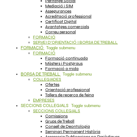
Peritatge Social
Mediació i SIM
Assegurances
Acreditació professional
Certificat Digital
Avantatges comercials
Correu personal
FORMACIÓ
SERVEI D'ORIENTACIÓ I BORSA DE TREBALL
FORMACIÓ
Toggle submenu
FORMACIÓ
Formació continuada
Màsters i Postgraus
Formació a mida
BORSA DE TREBALL
Toggle submenu
COL·LEGIADES
Ofertes
Orientació professional
Tallers de recerca de feina
EMPRESES
SECCIONS COL·LEGIALS
Toggle submenu
SECCIONS COL·LEGIALS
Comissions
Grups de Treball
Consell de Deontologia
Seminari Permanent Història
Assessoria Publicacions no Periòdiques