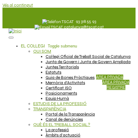
Vés al contingut
93 318 55 93
catalunya@tscat.cat
EL COL·LEGI
Toggle submenu
QUI SOM
Col·legi Oficial de Treball Social de Catalunya
Junta de Govern i Junta de Govern Ampliada
Juntes Territorials
Estatuts
ÀREA PRIVADA
Guia de Bones Pràctiques
ÀREA PRIVADA
Memòria d’Activitats
REGISTRE
Certificat ISO
Posicionaments
Equip Humà
ESTUDIS DE LA PROFESSIÓ
TRANSPARÈNCIA
Portal de la Transparència
Canal de denúncies
QUÈ ÉS EL TREBALL SOCIAL?
La professió
Àmbits d’actuació